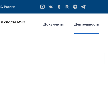
ЧС России
 и спорта МЧС
Документы
Деятельность
ым словам
ация не позднее
Тип раздела