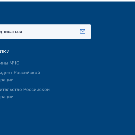
дписаться
лки
ины МЧС
идент Российской
рации
ительство Российской
рации