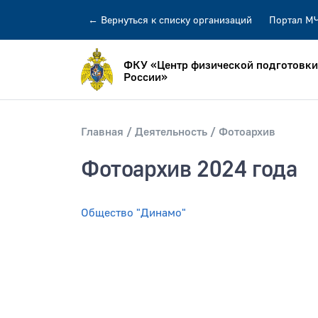
←
Вернуться
к списку организаций
Портал М
ФКУ «Центр физической подготовки
России»
Главная
Деятельность
Фотоархив
Фотоархив 2024 года
Искать по:
всей фразе
отдельн
Публикация не ранее
Общество "Динамо"
Публик