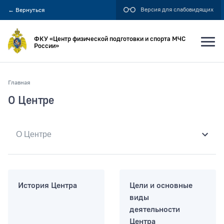
Версия для слабовидящих
←
Вернуться
ФКУ «Центр физической подготовки и спорта МЧС
России»
Главная
Искать по:
О Центре
всей фразе
отдельным словам
Публикация не ранее
История Центра
Цели и основные
виды
деятельности
Публикация не позднее
Центра